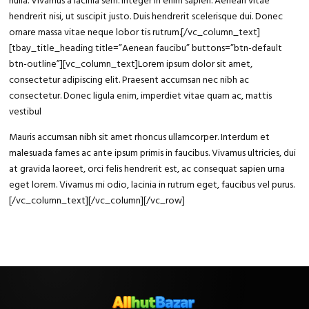
nulla. Vivamus a lacinia sem. Integer in enim sapien. Aenean vitae
hendrerit nisi, ut suscipit justo. Duis hendrerit scelerisque dui. Donec
ornare massa vitae neque lobor tis rutrum.[/vc_column_text]
[tbay_title_heading title=”Aenean faucibu” buttons=”btn-default
btn-outline”][vc_column_text]Lorem ipsum dolor sit amet,
consectetur adipiscing elit. Praesent accumsan nec nibh ac
consectetur. Donec ligula enim, imperdiet vitae quam ac, mattis
vestibul
Mauris accumsan nibh sit amet rhoncus ullamcorper. Interdum et
malesuada fames ac ante ipsum primis in faucibus. Vivamus ultricies, dui
at gravida laoreet, orci felis hendrerit est, ac consequat sapien urna
eget lorem. Vivamus mi odio, lacinia in rutrum eget, faucibus vel purus.
[/vc_column_text][/vc_column][/vc_row]