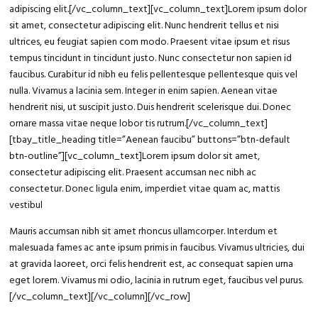
adipiscing elit
.
[/vc_column_text][vc_column_text]Lorem ipsum dolor
sit amet, consectetur adipiscing elit. Nunc hendrerit tellus et nisi
ultrices, eu feugiat sapien com modo. Praesent vitae ipsum et risus
tempus tincidunt in tincidunt justo. Nunc consectetur non sapien id
faucibus. Curabitur id nibh eu felis pellentesque pellentesque quis vel
nulla. Vivamus a lacinia sem. Integer in enim sapien. Aenean vitae
hendrerit nisi, ut suscipit justo. Duis hendrerit scelerisque dui. Donec
ornare massa vitae neque lobor tis rutrum.[/vc_column_text]
[tbay_title_heading title=”Aenean faucibu” buttons=”btn-default
btn-outline”][vc_column_text]Lorem ipsum dolor sit amet,
consectetur adipiscing elit. Praesent accumsan nec nibh ac
consectetur. Donec ligula enim, imperdiet vitae quam ac, mattis
vestibul
Mauris accumsan nibh sit amet rhoncus ullamcorper. Interdum et
malesuada fames ac ante ipsum primis in faucibus. Vivamus ultricies, dui
at gravida laoreet, orci felis hendrerit est, ac consequat sapien urna
eget lorem. Vivamus mi odio, lacinia in rutrum eget, faucibus vel purus.
[/vc_column_text][/vc_column][/vc_row]