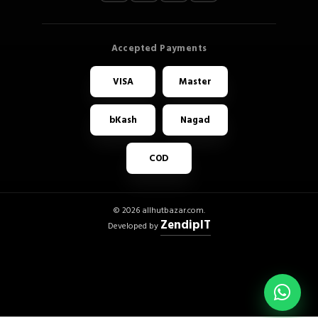
VISA
Master
bKash
Nagad
COD
© 2026 allhutbazar.com.
ZendipIT
Developed by
WhatsA