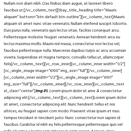
Nullam non diam nibh. Cras finibus diam augue, at laoreet libero
faucibus ut:[/vc_column_text][tbay_title_heading title=”Mauris
aliquam” buttons=”btn-default btn-outline”][vc_column_text]Mauris
aliquam sit amet nunc vitae venenatis. Nullam eleifend suscipit lobortis.
Duis purus nulla, venenatis quis lectus vitae, facilisis consequat arcu.
Pellentesque molestie feugiat venenatis. Aenean hendrerit arcu eu
lectus maximus mollis. Mauris nisl massa, consectetur non lectus vel,
faucibus pellentesque nulla. Maecenas dapibus turpis ac arcu accumsan
viverra. Suspendisse et magna tempor, convallis tellus ut, ullamcorper
felis[/vc_column_text][vc_row_inner][vc_column_inner width=”1/2″]
[vc_single_image image=”6100″ img_size=”full”][/vc_column_inner]
[vc_column_inner width=”1/2″][vc_single_image image=”6101″
img_size=”full”][/vc_column_inner][/vc_row_inner][vc_column_text
el_class=”center”]
Img 01.
Lorem ipsum dolor
sit ame
&
consectetur
adipiscing elit
.
[/vc_column_text][vc_column_text]Lorem ipsum dolor
sit amet, consectetur adipiscing elit. Nunc hendrerit tellus et nisi
ultrices, eu feugiat sapien com modo. Praesent vitae ipsum et risus
tempus tincidunt in tincidunt justo. Nunc consectetur non sapien id
faucibus. Curabitur id nibh eu felis pellentesque pellentesque quis vel