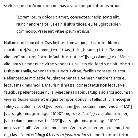
scelerisque dui. Donec ornare massa vitae neque lobor tis rutrum.
“Lorem ipsum
dolor sit amet
, consectetur adipiscing elit.
Nunc hendrerit tellus et nisi ultra trices, eu fe ugiat sapien
commodo. Praesent vitae ipsum et risus.”
Nullam non diam nibh. Cras finibus diam augue, at laoreet libero
faucibus ut:[/vc_column_text][tbay_title_heading title=”Mauris
aliquam” buttons=”btn-default btn-outline”][vc_column_text]Mauris
aliquam sit amet nunc vitae venenatis. Nullam eleifend suscipit lobortis.
Duis purus nulla, venenatis quis lectus vitae, facilisis consequat arcu.
Pellentesque molestie feugiat venenatis. Aenean hendrerit arcu eu
lectus maximus mollis. Mauris nisl massa, consectetur non lectus vel,
faucibus pellentesque nulla. Maecenas dapibus turpis ac arcu accumsan
viverra. Suspendisse et magna tempor, convallis tellus ut, ullamcorper
felis[/vc_column_text][vc_row_inner][vc_column_inner width=”1/2″]
[vc_single_image image=”6100″ img_size=”full”][/vc_column_inner]
[vc_column_inner width=”1/2″][vc_single_image image=”6101″
img_size=”full”][/vc_column_inner][/vc_row_inner][vc_column_text
el_class=”center”]
Img 01.
Lorem ipsum dolor
sit ame
&
consectetur