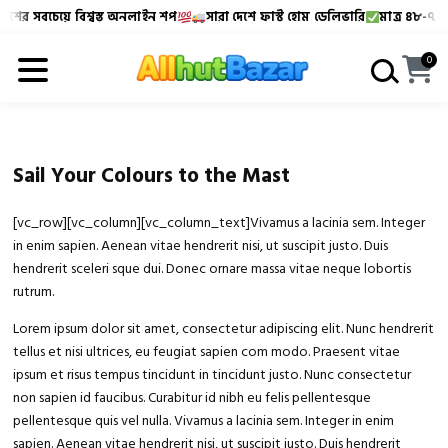
ের সবচেয়ে বিশ্বস্ত অনলাইন শপ
সারা দেশে ফাস্ট হোম ডেলিভারি
মাত্র ৪৮-৭২ ঘণ্
Allhutbazar এ আপনাকে স্বাগতম!
বাংলাদেশের সবচেয়ে বিশ্বস্
0
Sail Your Colours to the Mast
[vc_row][vc_column][vc_column_text]Vivamus a lacinia sem. Integer
in enim sapien. Aenean vitae hendrerit nisi, ut suscipit justo. Duis
hendrerit sceleri sque dui. Donec ornare massa vitae neque lobortis
rutrum.
Lorem ipsum dolor sit amet, consectetur adipiscing elit. Nunc hendrerit
tellus et nisi ultrices, eu feugiat sapien com modo. Praesent vitae
ipsum et risus tempus tincidunt in tincidunt justo. Nunc consectetur
non sapien id faucibus. Curabitur id nibh eu felis pellentesque
pellentesque quis vel nulla. Vivamus a lacinia sem. Integer in enim
sapien. Aenean vitae hendrerit nisi, ut suscipit justo. Duis hendrerit