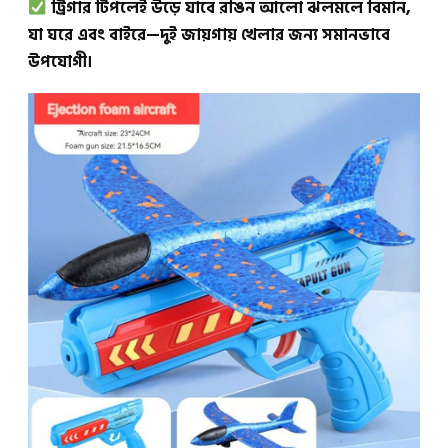
ট্রিগার টিপলেই উড়ে যাবে রঙিন আলো ঝলমলে বিমান,
যা ঘরে এবং বাইরে—দুই জায়গায় খেলার জন্য সমানভাবে
উপযোগী।