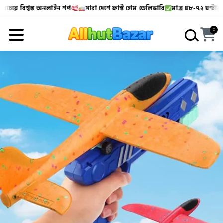
শ্বস্ত অনলাইন শপ
সারা দেশে ফাস্ট হোম ডেলিভারি
মাত্র ৪৮-৭২ ঘণ্টার মধ্যে
ক্
Allhutbazar এ আপনাকে স্বাগতম!
বাংলাদেশের সবচেয়ে বিশ্বস্
0