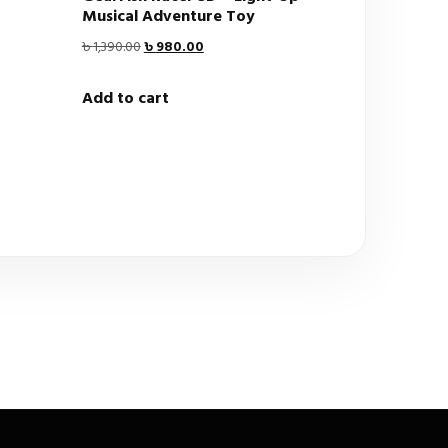
Musical Adventure Toy
Original
Current
৳
1,390.00
৳
980.00
price
price
Add to cart
was:
is:
৳ 1,390.00.
৳ 980.00.