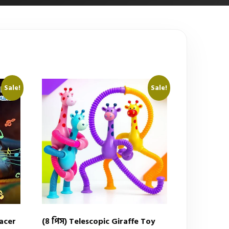
Sale!
Sale!
acer
(৪ পিস) Telescopic Giraffe Toy