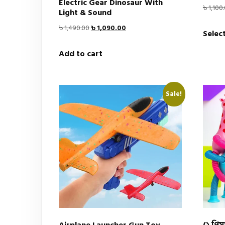
Electric Gear Dinosaur With
৳
1,100
Light & Sound
Original
Current
৳
1,490.00
৳
1,090.00
Selec
price
price
Add to cart
was:
is:
৳ 1,490.00.
৳ 1,090.00.
Sale!