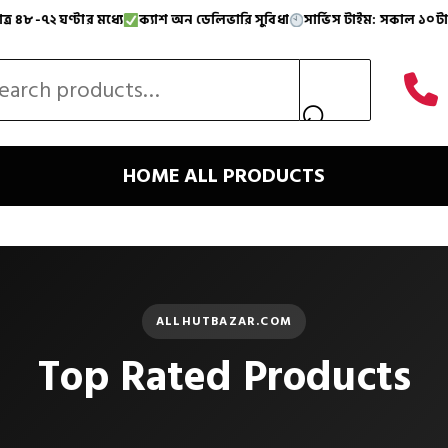
 ঘণ্টার মধ্যে
ক্যাশ অন ডেলিভারি সুবিধা
সার্ভিস টাইম: সকাল ১০টা – রাত ১
বস্ত অনলাইন শপ
সারা দেশে ফাস্ট হোম ডেলিভারি
মাত্র ৪৮-৭২ ঘণ্
 for:
HOME
ALL PRODUCTS
ALLHUTBAZAR.COM
Top Rated Products