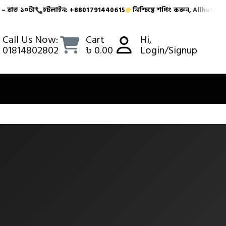
০টা
হটলাইন: +8801791440615
নিশ্চিন্তে শপিং করুন, Allhutbazarbd
টার মধ্যে
ক্যাশ অন ডেলিভারি সুবিধা
সার্ভিস টাইম: সকাল ১০টা 
Call Us Now:
Cart
Hi,
01814802802
৳ 0.00
Login/Signup