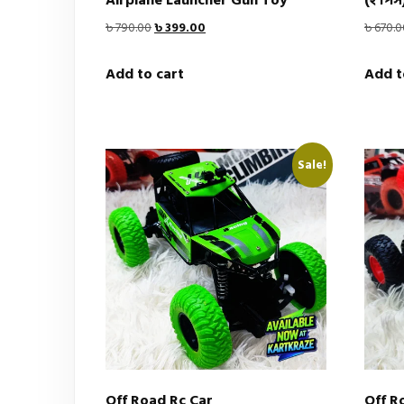
Airplane Launcher Gun Toy
(২ পিস
Original
Current
৳
790.00
৳
399.00
৳
670.0
price
price
Add to cart
Add t
was:
is:
৳ 790.00.
৳ 399.00.
Sale!
Off Road Rc Car
Off R