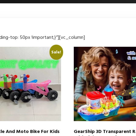
ng-top: 50px !important;}”][vc_column]
Sale!
cle And Moto Bike For Kids
GearShip 3D Transparent R