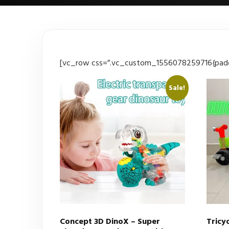
[vc_row css=”.vc_custom_1556078259716{paddi
Sale!
Concept 3D DinoX – Super
Tricy