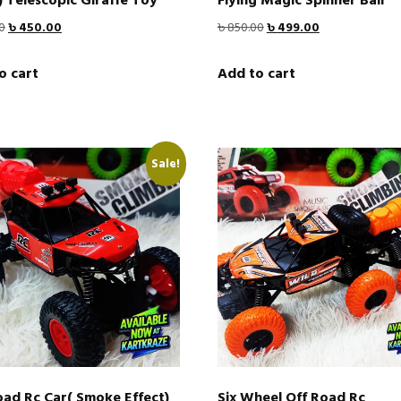
) Telescopic Giraffe Toy
Flying Magic Spinner Ball
Original
Current
Original
Current
0
৳
450.00
৳
850.00
৳
499.00
price
price
price
price
o cart
Add to cart
was:
is:
was:
is:
৳ 670.00.
৳ 450.00.
৳ 850.00.
৳ 499.00.
Sale!
oad Rc Car( Smoke Effect)
Six Wheel Off Road Rc