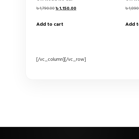
Original
Current
৳
1,790.00
৳
1,150.00
৳
1,890
price
price
Add to cart
Add t
was:
is:
৳ 1,790.00.
৳ 1,150.00.
[/vc_column][/vc_row]